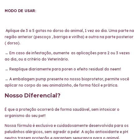
MODO DE USAR:
Aplique de 3 a 5 gotas no dorso do animal, 1 vez ao dia. Uma parte na
região anterior (pescoço , barriga e virilha) e outra na parte posterior
( dorso).
→ Em caso de infestação, aumente as aplicações para 2 ou 3 vezes
ao dia, ou a critério do Veterinário.
→ Reaplique diariamente para poren o efeito residual do neem!
→ 
A embalagem pump presente no nosso bioprotetor, permite você
aplicar no corpo do seu animalzinho, de forma fácil e prática.
Nosso Diferencial?
É que
a
proteção ocorrerá de forma
saudável, sem intoxicar o
organismo do seu pet!
Nossa fórmula é exclusiva e cuidadosamente desenvolvida para os
peludinhos alérgicos, sem agredir a pele!
A ação antioxidante e pH
neutro trazem
proteção e garantem segurança para o animal,