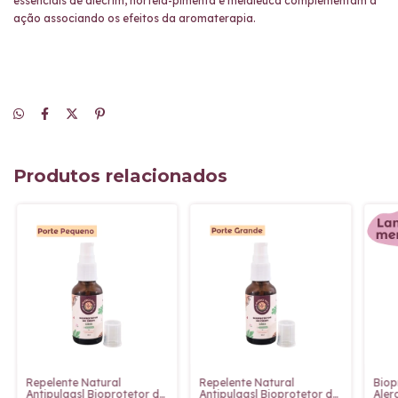
essenciais de alecrim, hortelã-pimenta e melaleuca
complementam a
ação associando os efeitos da
aromaterapia.
Produtos relacionados
Repelente Natural
Repelente Natural
Biop
Antipulgas| Bioprotetor de
Antipulgas| Bioprotetor de
Aler