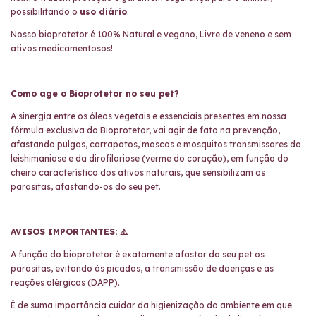
possibilitando
o
uso diário
.
Nosso bioprotetor é 100% Natural e vegano, Livre de veneno e sem
ativos medicamentosos!
Como age o Bioprotetor no seu pet?
A sinergia entre os óleos vegetais e essenciais
presentes em nossa
fórmula exclusiva do Bioprotetor, vai agir de fato
na prevenção,
afastando pulgas, carrapatos,
moscas e mosquitos transmissores da
l
eishimaniose e da dirofilariose (verme do
coração), em função do
cheiro característico dos ativos naturais, que sensibilizam os
parasitas, afastando-os do seu pet.
AVISOS IMPORTANTES: ⚠️
A função do bioprotetor é exatamente afastar
do seu pet os
parasitas, evitando às picadas, a
transmissão de doenças e as
reações alérgicas
(DAPP).
É de suma importância cuidar da higienização do
ambiente em que