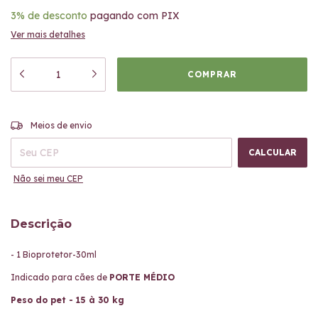
3% de desconto
pagando com PIX
Ver mais detalhes
ALTERAR CEP
Entregas para o CEP:
Meios de envio
CALCULAR
Não sei meu CEP
Descrição
- 1 Bioprotetor-30ml
Indicado para cães de
PORTE MÉDIO
Peso do pet - 15 à 30 kg