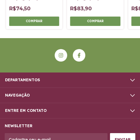
neem-4 à 14kg
neem- acima de 30kg
pass
R$74,50
R$83,90
R$
DEPARTAMENTOS
NAVEGAÇÃO
ENTRE EM CONTATO
NEWSLETTER