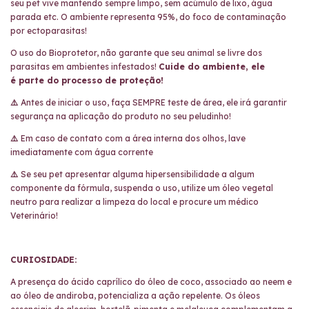
seu pet vive mantendo sempre limpo, sem acúmulo de lixo, água
parada etc. O ambiente representa 95%, do foco de contaminação
por ectoparasitas!
O uso do Bioprotetor, não garante que seu animal se livre dos
parasitas em ambientes infestados!
Cuide do ambiente, ele
é parte do processo de proteção!
⚠️
Antes de iniciar o uso, faça SEMPRE teste de área, ele irá garantir
segurança na aplicação do produto no seu peludinho!
⚠️
Em caso de contato com a área interna dos olhos, lave
imediatamente com água corrente
⚠️
Se seu pet apresentar alguma hipersensibilidade a algum
componente da fórmula, suspenda o uso, utilize um óleo vegetal
neutro para realizar a limpeza do local e procure um médico
Veterinário!
CURIOSIDADE:
A presença do ácido caprílico do óleo de coco, associado ao
neem e
ao óleo de andiroba, potencializa a ação repelente. Os
óleos