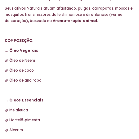
Seus ativos Naturais atuam
afastando, pulgas, carrapatos,
moscas e
mosquitos transmissores da l
eishimaniose e dirofilariose (verme
do
coração), baseado na
Aromaterapia animal.
COMPOSIÇÃO:
→
Óleo Vegetais
🌿 Óleo de Neem
🌿 Óleo de coco
🌿 Óleo de andiroba
→
Óleos Essenciais
🌿 Melaleuca
🌿 Hortelã-pimenta
🌿 Alecrim