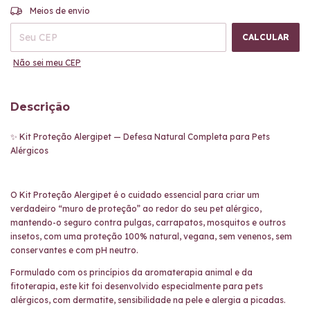
ALTERAR CEP
Entregas para o CEP:
Meios de envio
CALCULAR
Não sei meu CEP
Descrição
✨ Kit Proteção Alergipet — Defesa Natural Completa para Pets
Alérgicos
O Kit Proteção Alergipet é o cuidado essencial para criar um
verdadeiro “muro de proteção” ao redor do seu pet alérgico,
mantendo-o seguro contra pulgas, carrapatos, mosquitos e outros
insetos, com uma proteção 100% natural, vegana, sem venenos, sem
conservantes e com pH neutro.
Formulado com os princípios da aromaterapia animal e da
fitoterapia, este kit foi desenvolvido especialmente para pets
alérgicos, com dermatite, sensibilidade na pele e alergia a picadas.