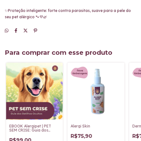
✨️Proteção inteligente: forte contra parasitas, suave para a pele do
seu pet alérgico 🐾💜🌿
Para comprar com esse produto
EBOOK Alergipet | PET
Alergi Skin
Der
SEM CRISE: Guia dos
Gatilhos Ocultos
R$75,90
R$
R$99,00