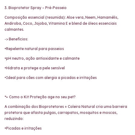
3. Bioprotetor Spray – Pré-Passeio
Composição essencial (resumida): Aloe vera, Neem, Hamamélis,
Andiroba, Coco, Jojoba, Vitamina E e blend de óleos essenciais
calmantes.
-> Benefícios:
•Repelente natural para passeios
•pH neutro, ação antioxidante e calmante
•Hidrata e protege a pele sensível
•Ideal para cães com alergia a picadas e irritações
🐾 Como o Kit Proteção age no seu pet?
A combinação dos Bioprotetores + Coleira Natural cria uma barreira
protetora que afasta pulgas, carrapatos, mosquitos e moscas,
reduzindo:
•Picadas e irritações